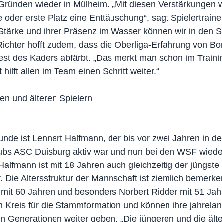
Gründen wieder in Mülheim. „Mit diesen Verstärkungen w
 oder erste Platz eine Enttäuschung“, sagt Spielertrainer
n Stärke und ihrer Präsenz im Wasser können wir in den Sp
 Richter hofft zudem, dass die Oberliga-Erfahrung von B
st des Kaders abfärbt. „Das merkt man schon im Trainin
t hilft allen im Team einen Schritt weiter.“
en und älteren Spielern
unde ist Lennart Halfmann, der bis vor zwei Jahren in d
lubs ASC Duisburg aktiv war und nun bei den WSF wiede
Halfmann ist mit 18 Jahren auch gleichzeitig der jüngste 
 Die Altersstruktur der Mannschaft ist ziemlich bemerke
 mit 60 Jahren und besonders Norbert Ridder mit 51 Jah
 Kreis für die Stammformation und können ihre jahrela
 Generationen weiter geben. „Die jüngeren und die älte