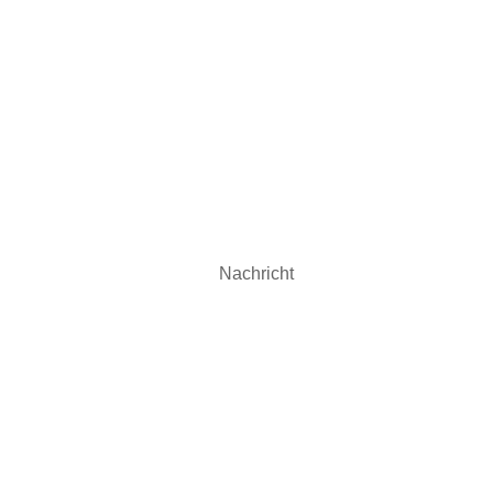
unserem Verein oder unserem Sportangebot? Möchten Sie sich 
en Sie uns einfach eine Nachricht.