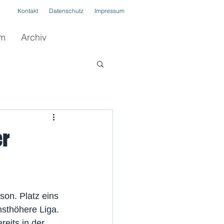
Kontakt
Datenschutz
Impressum
im
Archiv
er
on. Platz eins 
hsthöhere Liga. 
eits in der 