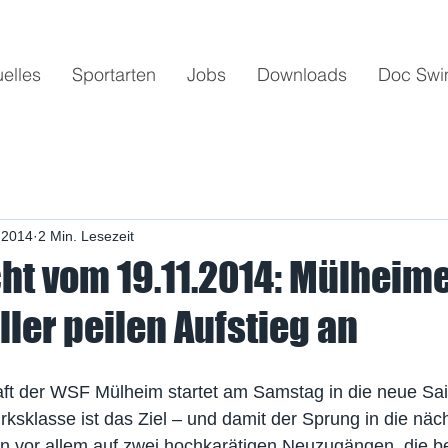
uelles
Sportarten
Jobs
Downloads
Doc Sw
 2014
2 Min. Lesezeit
ht vom 19.11.2014: Mülheim
ler peilen Aufstieg an
t der WSF Mülheim startet am Samstag in die neue Sais
irksklasse ist das Ziel – und damit der Sprung in die näc
 vor allem auf zwei hochkarätigen Neuzugängen, die ber