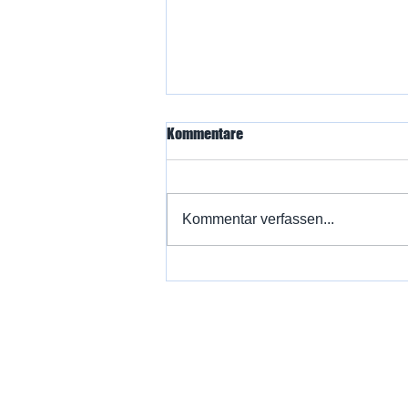
Kommentare
Kommentar verfassen...
Die Mülheimer Wasserballer
greifen nach dem Podium!
Kontak