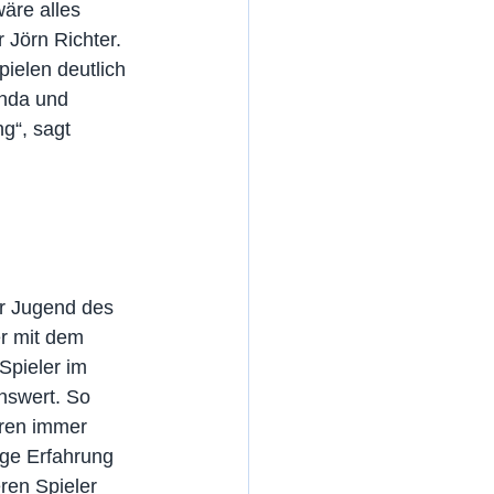
äre alles 
 Jörn Richter. 
ielen deutlich 
onda und 
g“, sagt 
er Jugend des 
r mit dem 
Spieler im 
nswert. So 
ren immer 
nge Erfahrung 
ren Spieler 