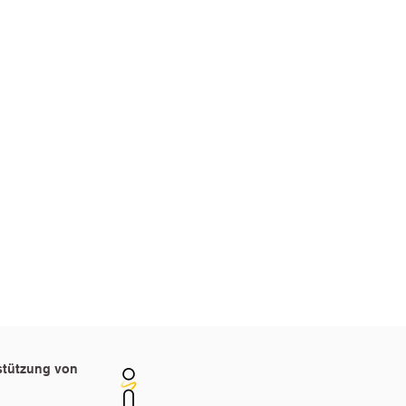
12 e.V.
 Ruhr
3
4
st zu folgenden Zeiten
r
rstützung von