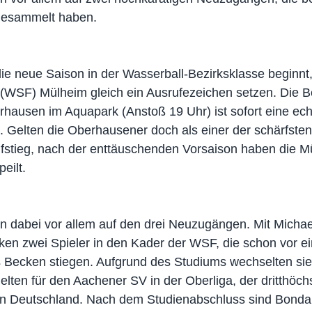
gesammelt haben.
 neue Saison in der Wasserball-Bezirksklasse beginnt, 
(WSF) Mülheim gleich ein Ausrufezeichen setzen. Die 
ausen im Aquapark (Anstoß 19 Uhr) ist sofort eine ech
 Gelten die Oberhausener doch als einer der schärfste
stieg, nach der enttäuschenden Vorsaison haben die M
eilt.
n dabei vor allem auf den drei Neuzugängen. Mit Micha
en zwei Spieler in den Kader der WSF, die schon vor ei
ns Becken stiegen. Aufgrund des Studiums wechselten s
lten für den Aachener SV in der Oberliga, der dritthöch
in Deutschland. Nach dem Studienabschluss sind Bond