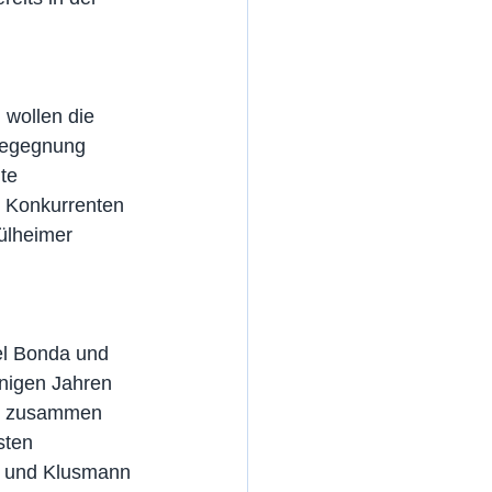
wollen die 
Begegnung 
te 
n Konkurrenten 
ülheimer 
el Bonda und 
nigen Jahren 
ie zusammen 
sten 
a und Klusmann 