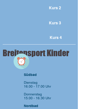
Kurs 2
18.00 - 19.00
Uhr
Kurs 3
Südbad
Schwimmtraining
Kurs 4
Breitensport Kinder
17.15 - 18.00
Uhr
Südbad
Südbad
Schwimmtraining
Dienstag
16.00 - 17.00
Uhr
Donnerstag
15.00 - 16.30
Uhr
Nordbad