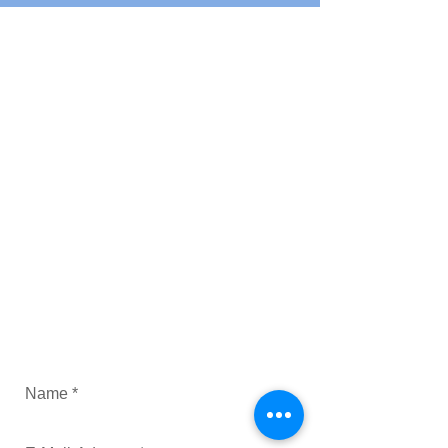
Kontakt.
Haben Sie Fragen zu unserem Verein
oder unserem Sportangebot? Möchten
Sie sich für einen Kurs anmelden?
Dann schicken Sie uns einfach eine
Nachricht.