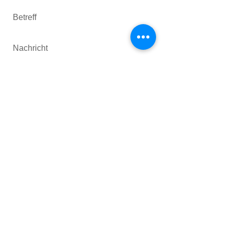
Senden
Wassersportfreunde 1912 e.V.
Mülheim an der Ruhr
An den Sportstätten 8