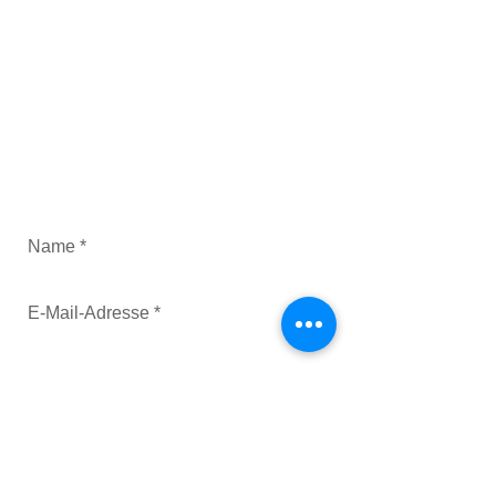
oder unserem Sportangebot? Möchten
Sie sich für einen Kurs anmelden?
Dann schicken Sie uns einfach eine
Nachricht.