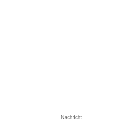
t.
unserem Verein oder unserem Sportangebot? Möchten Sie sich 
en Sie uns einfach eine Nachricht.