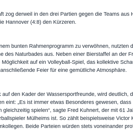
 zog derweil in den drei Partien gegen die Teams aus H
ie Hannover (4:8) den Kürzeren.
inem bunten Rahmenprogramm zu verwöhnen, nutzten di
e des Naturbades aus. Neben einer Bierstaffel an der F
 Möglichkeit auf ein Volleyball-Spiel, das kollektive Sch
anschließende Feier für eine gemütliche Atmosphäre.
k auf den Kader der Wassersportfreunde, wird deutlich, d
n eint: „Es ist immer etwas Besonderes gewesen, dass 
 gleichzeitig spielen“, sagte Fred Kuhnert, der mit 61 Ja
ballspieler Mülheims ist. So zählt beispielsweise Victor 
kollegen. Beide Parteien würden stets voneinander profi