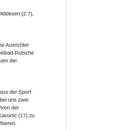
iddesen (2:7), 
e Ausrichter 
reibad-Rutsche 
auen der 
ass der Sport 
bei uns zwei 
hren der 
Kacunic (17) zu 
tieren.