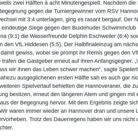
weils zwei Hälften à acht Minutengespielt. Nachdem die 
n Begegnung gegen die Turniergewinner vom RSV Hannov
hsel mit 3:4 unterlagen, ging es rasant bergauf. Der N
ei eindeutige Siege gegen den Buxtehuder Schwimmclub (
 (9:1) die Wasserfreunde Delphin Eschweiler (6:4) sow
 den VfL Hiddesen (5:5). Der Halbfinaleinzug am nächst
damit gewiss, wobei sie prompt ihr Remis gegen den VfL
le trafen die Gastgeber erneut auf ihren Anfangsgegner. 
ass wir ihnen das Leben schwer machen“, sagte Spielertr
nahezu ausgeglichenen ersten Hälfte sah es auch gar nic
weiteren Spielverlauf behielten die Hannoveraner, die z
ung besitzen, erneut den längeren Atem und gingen mit e
 aus der Begegnung hervor. Mit dem Ergebnis zeigte sic
„Wir waren immer wieder an Hannover dran und unsere Le
hervorheben. Trotz des Dauerregens haben wir uns nicht 
chter.