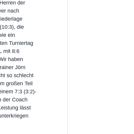
Herren der 
er nach 
iederlage 
10:3), die 
ie ein 
en Turniertag 
 mit 8:6 
„Wir haben 
ainer Jörn 
ht so schlecht 
um großen Teil 
inem 7:3 (3:2)-
h der Coach 
istung lässt 
unterkriegen 