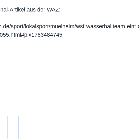
inal-Artikel aus der WAZ:
.de/sport/lokalsport/muelheim/wsf-wasserballteam-eint-d
8055.html#plx1783484745