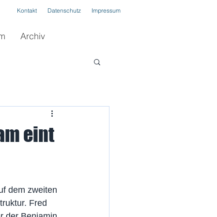
Kontakt
Datenschutz
Impressum
im
Archiv
am eint
uf dem zweiten 
ruktur. Fred 
er der Benjamin 