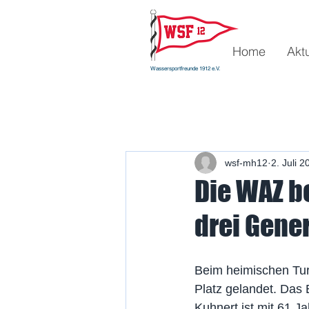
Home
Akt
Wassersportfreunde 1912 e.V.
wsf-mh12
2. Juli 2
Die WAZ b
drei Gene
Beim heimischen Tur
Platz gelandet. Das 
Kuhnert ist mit 61 Ja