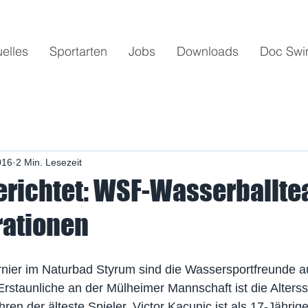
uelles
Sportarten
Jobs
Downloads
Doc Sw
016
2 Min. Lesezeit
erichtet: WSF-Wasserballte
rationen
nier im Naturbad Styrum sind die Wassersportfreunde a
Erstaunliche an der Mülheimer Mannschaft ist die Altersst
hren der älteste Spieler, Victor Kacunic ist als 17-Jährig