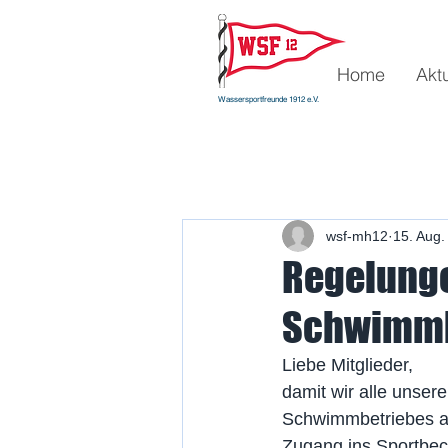
Home
Akt
Wassersportfreunde 1912 e.V.
wsf-mh12
15. Aug.
Regelung
Schwimmbe
Liebe Mitglieder,
damit wir alle unse
Schwimmbetriebes an
Zugang ins Sportbec