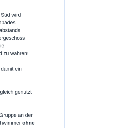
 Süd wird 
enbades 
tabstands 
ergeschoss 
ie 
d zu wahren! 
 damit ein 
leich genutzt 
 Gruppe an der 
Schwimmer 
ohne