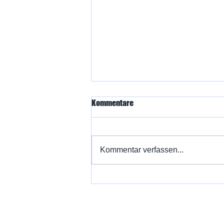
Kommentare
Kommentar verfassen...
Die Mülheimer Wasserballer
greifen nach dem Podium!