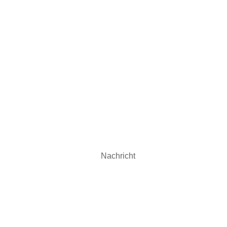
t.
unserem Verein oder unserem Sportangebot? Möchten Sie sich 
en Sie uns einfach eine Nachricht.